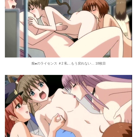
痴●のライセンス ＃2 私…もう戻れない… 18枚目