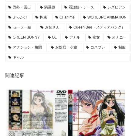
野外・露出
騎乗位
看護婦・ナース
レズビアン
ぶっかけ
拘束
CFanime
WORLDPG ANIMATION
セーラー服
お姉さん
Queen Bee（メディアバンク）
GREEN BUNNY
OL
アナル
痴女
オナニー
アクション・格闘
お嬢様・令嬢
コスプレ
制服
ギャル
関連記事