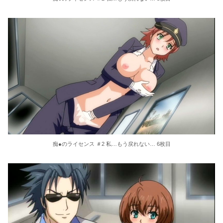
痴●のライセンス ＃2 私…もう戻れない… 6枚目