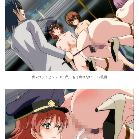
痴●のライセンス ＃2 私…もう戻れない… 12枚目