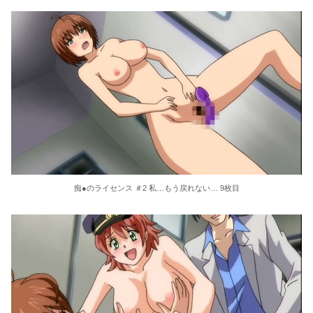
痴●のライセンス ＃2 私…もう戻れない… 9枚目