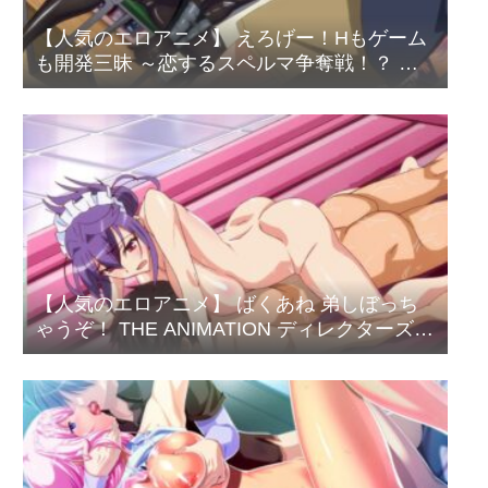
【人気のエロアニメ】 えろげー！Hもゲーム
も開発三昧 ～恋するスペルマ争奪戦！？ 白
濁ミルクをゲットだぜ！！編～
【人気のエロアニメ】 ばくあね 弟しぼっち
ゃうぞ！ THE ANIMATION ディレクターズカ
ット版