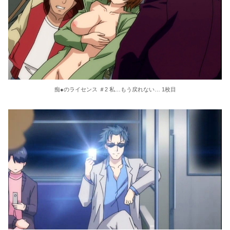
痴●のライセンス ＃2 私…もう戻れない… 1枚目