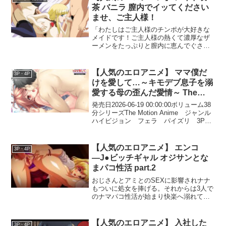
茶 バニラ 膣内でイッてください
ませ、ご主人様！
「わたしはご主人様のチンポが大好きな
メイドです！ご主人様の熱くて濃厚なザ
ーメンをたっぷりと膣内に恵んでぐさ
い！」「ネグリジェはお嫌いですか？そ
れとも着衣を強引に脱がすのがお好みで
すか？」「夜伽だってメイドの立派なお
【人気のエロアニメ】 ママ僕だ
3P・4P
仕事ですもの！ご主人様に色々教えてあ
けを愛して…～キモデブ息子を溺
げますわ！」「それが雇い主に奉仕する
愛する母の歪んだ愛情～ The
フェラかあ？ふざけやがって～！」
Motion Anime
発売日2026-06-19 00:00:00ボリューム38
分シリーズThe Motion Anime ジャンル
ハイビジョン フェラ パイズリ 3P・
4P お母さん 巨乳 メーカー
WORLDPG ANIMATION レーベル
WORLDPG A...
【人気のエロアニメ】 エンコ
3P・4P
―J●ビッチギャル オジサンとな
まパコ性活 part.2
おじさんとアミとのSEXに影響されナナ
もついに処女を捧げる。それからは3人で
のナマパコ性活が始まり快楽へ溺れてい
く…。---------------------------------------------------
-------------------【50%OFFキャンペーン第2
弾】は終了しました。特典動画を取得で
【人気のエロアニメ】 入社した
3P・4P