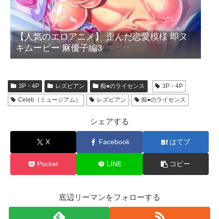
【人気のエロアニメ】 歪んだ恋愛模様 即ヌ
キムービー 麻優子編3
3P・4P
レズビアン
痴●のライセンス
3P・4P
Celeb（ミュージアム）
レズビアン
痴●のライセンス
シェアする
X
Facebook
はてブ
Pocket
LINE
コピー
底辺リーマンをフォローする