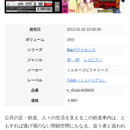
発売日
2013-01-18 10:00:00
ボリューム
18分
シリーズ
痴●のライセンス
ジャンル
3P・4P
レズビアン
メーカー
ミルキーズピクチャーズ
レーベル
Celeb（ミュージアム）
品番
h_454dclb09600
価格
￥980~
公共の足・鉄道。人々の生活を支えるこの鉄道車内は、と
もすれば逃げ場のない閉鎖空間にもなる。追う者と追われ