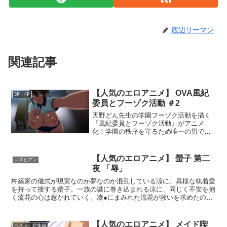
底辺リーマン
関連記事
【人気のエロアニメ】 OVA風紀
3P・4P
委員とフーゾク活動 ＃2
天野どん先生の学園フーゾク活動を描く
『風紀委員とフーゾク活動』がアニメ
化！学園の秩序を守るため唯一の男であ
る慎二の性欲処理を行う花と慎二だった
が、もはやただの処理作業ではなく行為
そのものを楽しむようになっていた！そ
【人気のエロアニメ】 螢子 第二
レズビアン
んなある日、花が風邪で休んだ日を狙っ
夜 「辱」
てエロいことが大好きなちかが花との関
係をネタに慎二へ迫る！ちかの誘いに負
杵築家の儀式が現実なのか夢なのか混乱している涼に、異様な執着愛
けて、慎二は有り余る欲情を爆発させ
を持って接する螢子。一族の謎に巻き込まれる涼に、同じく不安を抱
る…！
く流花の心は惹かれていく。凌●にまみれた流花が救いを求めたのは
涼への愛情だったが、一族の血をひく涼は流花をいたぶり高めてい
く。螢子と人形の儀式の意味は何なのか？涼は島を抜け出せるのか？
倒錯するエロス問題作、第二弾！！
【人気のエロアニメ】 メイド喫
ベスト・総集編