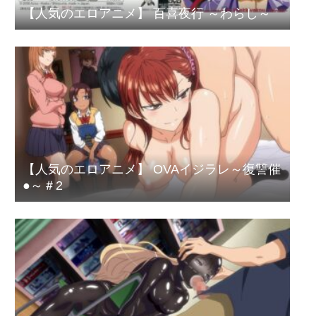
【人気のエロアニメ】 百喜夜行 ～わらし～
【人気のエロアニメ】 OVAイジラレ～復讐催
●～＃2