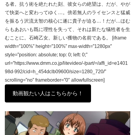
る者。抗う術を絶たれた刻、彼女らの絶望は、だが、やが
て快楽へと変わってゆく…。傍若無人のライセンスと猛威
を振るう沢流太智の核心に遂に貴子が迫る…！だが…ほむ
らもあおいも既に理性を失って、それは新たな犠牲者を生
むことに。石崎乙女。新しい獲物の名前である。 [iframe
width=”100%” height=”100%” max-width=”1280px”
style=”position: absolute; top: 0; left: 0;”
url=”https://www.dmm.co.jp/litevideo/-/part/=/affi_id=e1401
98d-992/cid=h_454dclb09600/size=1280_720/”
scrolling=”no” frameborder=”0″ allowfullscreen]
動画観たい人はこちらから！