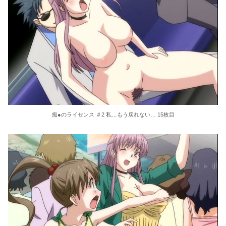
痴●のライセンス ＃2 私…もう戻れない… 15枚目