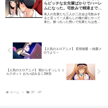
きる条件を満たしたお客様については、
らビッチな女先輩ばかりでハーレ
2025年6月20日（金）頃までを目安に購
ムになった。宅飲みで精液まで飲
入済み商品（動画）へ特典動画を自動で
み干されることになった僕の話。
付与させていただきます。追加日時は前
美人の先輩たち三人が二次会は宅飲みす
後する場合があり、追加時に個別の連絡
ると言って一人暮らしの俺の家にやって
は行いません。※特典情報などの詳細は
来た。酔っ払った勢いで先輩たちは色々
こちら---------------------------------------------------
とタカが外れているようで…まさか僕が
-------------------
先輩たちとハーレムすることになるなん
て！・あらすじ（概要）新入社員の大野
陽輝はその日、職場の美人な先輩たち三
人たちと歓迎会で飲みまくっていた。そ
の帰り道、まだまだ飲み足りないという
【人気のエロアニメ】 窓視相愛 ～純愛メ
叶野莉愛（かのうりあ）先輩と、成瀬怜
ロウより～
（なるせれい）先輩が俺ん家で宅飲みを
提案する。しかも美人で優しい野咲胡桃
（のざきくるみ）先輩も来るって言うな
ら断る理由なんて1個も見当たらない！四
人で宅飲みはじめたら、酔っぱらった莉
【人気のエロアニメ】 朝からずっしり ミ
愛先輩が「胡桃と大野でセックスしろ」
ルクポット おち○ぽみるく2杯目
なんてノリノリで命令してきて、チャン
ス到来！？憧れの野咲胡桃先輩、僕は野
咲先輩のことが好きだった。こんなチャ
ンス2度と来ないかも……。憧れの野咲先
輩。そして、世話好きでエロ過ぎる2人の
ホーム
3P・4P
先輩とハーレム展開総尺 30分CV 猫野ミ
ミ 大和緋色