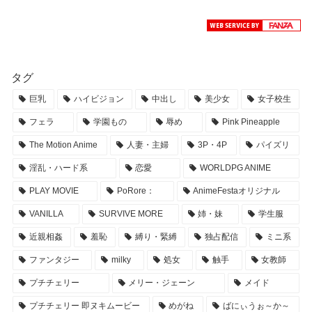
タグ
巨乳
ハイビジョン
中出し
美少女
女子校生
フェラ
学園もの
辱め
Pink Pineapple
The Motion Anime
人妻・主婦
3P・4P
パイズリ
淫乱・ハード系
恋愛
WORLDPG ANIME
PLAY MOVIE
PoRore：
AnimeFestaオリジナル
VANILLA
SURVIVE MORE
姉・妹
学生服
近親相姦
羞恥
縛り・緊縛
独占配信
ミニ系
ファンタジー
milky
処女
触手
女教師
プチチェリー
メリー・ジェーン
メイド
プチチェリー 即ヌキムービー
めがね
ばにぃうぉ～か～