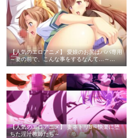
【人気のエロアニメ】 愛娘のお尻はパパ専用
～妻の前で、こんな事をするなんて…～
PLAY MOVIE
【人気のエロアニメ】 妻ネトリ3～快楽に堕
ちた淫汁教師たち～