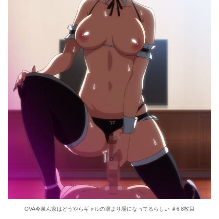
OVA今泉ん家はどうやらギャルの溜まり場になってるらしい ＃6 8枚目