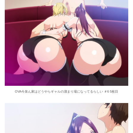
OVA今泉ん家はどうやらギャルの溜まり場になってるらしい ＃6 5枚目