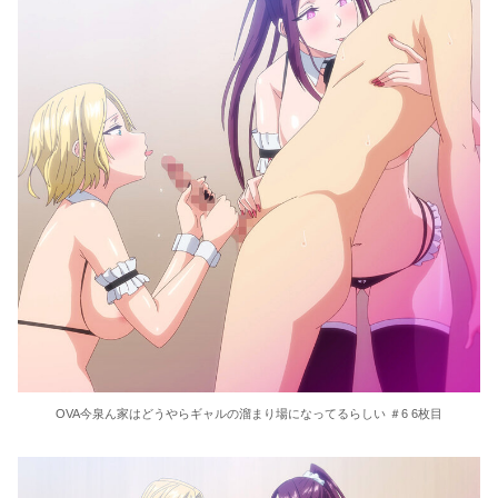
OVA今泉ん家はどうやらギャルの溜まり場になってるらしい ＃6 6枚目