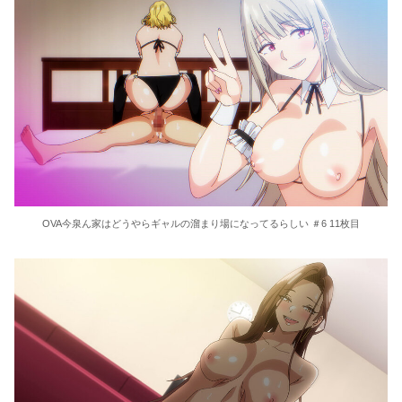
OVA今泉ん家はどうやらギャルの溜まり場になってるらしい ＃6 11枚目