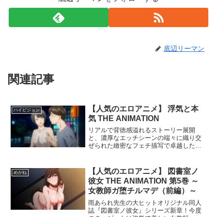
底辺リーマン
関連記事
【人気のエロアニメ】 浮気と本
ハイビジョン
気 THE ANIMATION
リアルで背徳感溢れるストーリー展開
と、濃厚なエッチシーンの端々に織り交
ぜられた緻密なフェチ描写で卓越した手
腕を見せる裏筋侍（サークル裏筋部屋）
の人気オリジナル同人誌「浮気と本気」
がインモーションアニメとなって登場！
【人気のエロアニメ】 図書室ノ
めがね
【STORY】彼女に浮気された主人公「笹
彼女 THE ANIMATION 第5巻 ～
原敬太」大学の仲間達と飲み会で慰めら
女教師ガ堕チルマデ（前編）～
れ友達の一人「倉本美佳」と帰ること
に…電車内での会話中、発覚した事実と
雨あられ先生の大ヒットオリジナル同人
は…（c）2020 裏筋部屋/裏筋侍/ピンクパ
誌『図書室ノ彼女』シリーズ新章！今度
イナップル