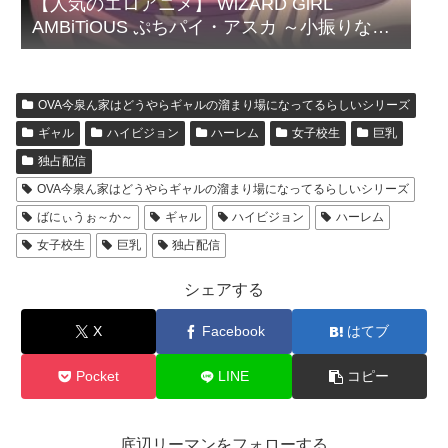
【人気のエロアニメ】 WiZARD GiRL
AMBiTiOUS ぷちパイ・アスカ ～小振りなわ
がままウィザードの反逆～
OVA今泉ん家はどうやらギャルの溜まり場になってるらしいシリーズ
ギャル
ハイビジョン
ハーレム
女子校生
巨乳
独占配信
OVA今泉ん家はどうやらギャルの溜まり場になってるらしいシリーズ
ばにぃうぉ～か～
ギャル
ハイビジョン
ハーレム
女子校生
巨乳
独占配信
シェアする
X
Facebook
はてブ
Pocket
LINE
コピー
底辺リーマンをフォローする