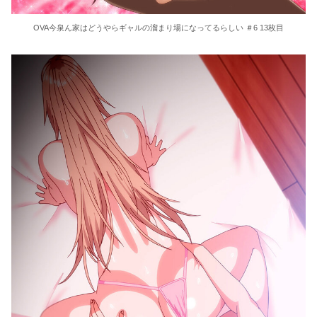
OVA今泉ん家はどうやらギャルの溜まり場になってるらしい ＃6 13枚目