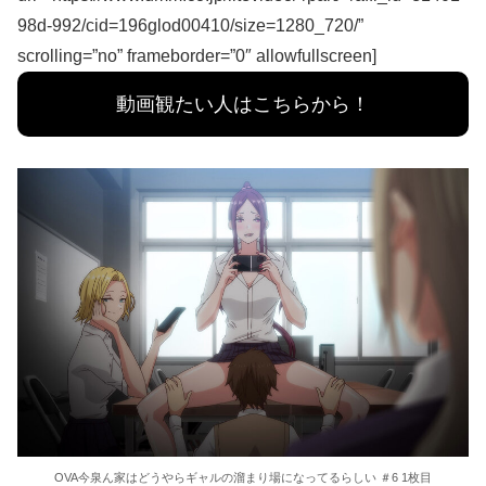
98d-992/cid=196glod00410/size=1280_720/”
scrolling=”no” frameborder=”0″ allowfullscreen]
動画観たい人はこちらから！
OVA今泉ん家はどうやらギャルの溜まり場になってるらしい ＃6 1枚目