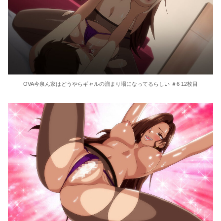
OVA今泉ん家はどうやらギャルの溜まり場になってるらしい ＃6 12枚目