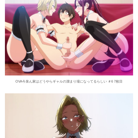
OVA今泉ん家はどうやらギャルの溜まり場になってるらしい ＃6 7枚目