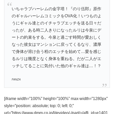
いちゃラブハーレムの金字塔！『のり伍郎』原作
のギャルハーレムコミックをOVA化！いつものよ
うにギャル達とのイチャラブエッチを送る日々だ
ったが、ある時二人きりになったルリは今泉にデ
ートの約束をする。今泉と過ごす時間が愛おしく
なった彼女はマンションに戻ってくるなり、濃厚
で身体が溶け合う程のエッチを始めて…愛を感じ
るルリは幾度となく身体を重ねる。だが二人がエ
ッチしてることに気付いた他のギャル達は…！？
FANZA
[iframe width=”100%” height=”100%” max-width=”1280px”
style=”position: absolute; top: 0; left: 0;”
url=”https://www.dmm.co.jp/litevideo/-/part/=/affi_id=e1401