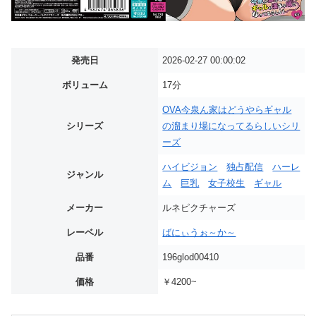
発売日
2026-02-27 00:00:02
ボリューム
17分
OVA今泉ん家はどうやらギャル
シリーズ
の溜まり場になってるらしいシリ
ーズ
ハイビジョン
独占配信
ハーレ
ジャンル
ム
巨乳
女子校生
ギャル
メーカー
ルネピクチャーズ
レーベル
ばにぃうぉ～か～
品番
196glod00410
価格
￥4200~