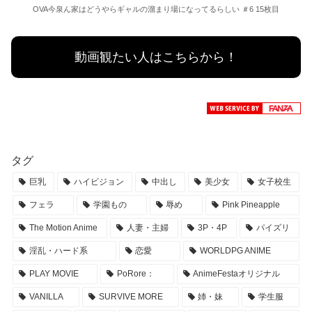
OVA今泉ん家はどうやらギャルの溜まり場になってるらしい ＃6 15枚目
動画観たい人はこちらから！
タグ
巨乳
ハイビジョン
中出し
美少女
女子校生
フェラ
学園もの
辱め
Pink Pineapple
The Motion Anime
人妻・主婦
3P・4P
パイズリ
淫乱・ハード系
恋愛
WORLDPG ANIME
PLAY MOVIE
PoRore：
AnimeFestaオリジナル
VANILLA
SURVIVE MORE
姉・妹
学生服