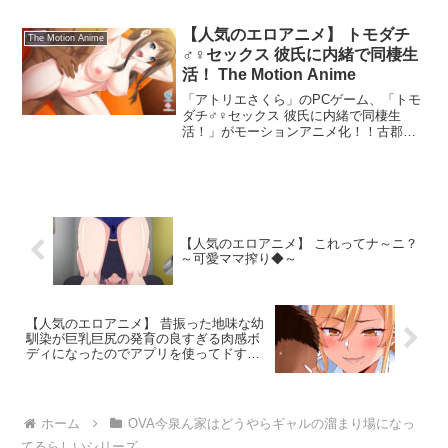
界に転生したロニールは、ヒロインとの
恋を邪魔して断罪をされないよう、ヒー
【人気のエロアニメ】 トモダチ
The Motion Anime
ローの王子アレクを必死に避けていたの
♂♀セックス 彼氏に内緒で同棲生
に…なんと王子は俺に夢中で！？「ウブ
活！ The Motion Anime
なのに感じやすい、なんて愛らしい身体
だ…」拒む間もないまま、トロトロにさ
「アトリエさくら」のPCゲーム、「トモ
れちゃって――なんで小説と違うんです
ダチ♂♀セックス 彼氏に内緒で同棲生
か！？
活！」がモーションアニメ化！！古郡由
桂子（ふるごおり ゆかこ）はとある学園
に通う女子校生。クラス一の優等生で学
級委員長を務めており、遠距離恋愛中の
彼氏がいる。しかしひょんな事から外国
人ハーフである幼なじみ、田中ボブと同
棲することに。しかも気がつけばセック
【人気のエロアニメ】 これってナ～ニ？
スフレンドの関係！もちろん彼氏には内
～可愛ママ搾り◆～
緒。というか言えるわけもなく……『だ
いじょブ！ 言わなきゃバレないッテ！』
……と、今日もボブの巨根でひいひいイ
カされてしまう。トモダチセックスが日
常になってしまった学級委員長。果たし
【人気のエロアニメ】 昔振った地味な幼
馴染が巨乳巨尻の発育の良すぎる肉感ボ
て彼氏に隠し通すことはできるのか！？
ディになったのでアプリを使ってドすけ
べセックスしてヤった話。
ホーム
OVA今泉ん家はどうやらギャルの溜まり場になっ
てるらしいシリーズ