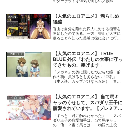
のターゲットは強気で美しい女教師、高
峰 彩子。「いずれ助けは来る…っ。それ
まで…この凌○に耐えてみせる…！！」鬼
頭の毒牙により学校から姿を消した雪
【人気のエロアニメ】 懲らしめ
めがね
葉。彼女を救おうと奮闘する女教師、高
後編
峰彩子に鬼頭から一本の電話が――。雪
葉を救おうと誘いに乗ってしまった高峰
香山は自分を陥れた四人に対する復讐を
は、容赦ない凌○を受ける事となる…。
開始したのである。一方、香山が大学に
【STORY】不登校となってしまった芹沢
戻ることを知った美希は彼に会いに行き
雪葉と相田 友樹を救おうと日々奮闘する
「二年後には先生のいる大学に行くつも
美しい女教師、高峰 彩子。日々進展もな
りですから、よろしくお願いします
く心配ばかりが募っていく中、振動する
ね！」と告げる。その様子を見ていた男
【人気のエロアニメ】 TRUE
TRUE BLUE
自身の携帯電話―――。「よぉ、久しぶ
子が、美希に例の写真を見せる。しかし
BLUE 外伝「わたしの大事に守っ
りだなぁ先生」声の主は冴えない用務員
美希はその写真を見たことよりも、そこ
てきたもの、捧げます」
と思っていた鬼頭。不登校のはずの雪葉
に書かれている落書きの文字にショック
と共にいるから家まで来いという信じら
を受けた。それは姉、真紀のものだった
「メガネ」の奥に隠したつぶらな瞳、前
れない誘い。疑心を抱きつつも教師とし
からである…。
作の葵に負けるとも劣らない「巨乳」
て生徒を救う正義の気持ちが高峰 彩子を
（本人談、カップだけなら互角）、青と
揺り動かしていく。誘いに乗った高峰 彩
白のストライプが眩しい「しまぱん」と
子を待つのは鬼頭からの容赦のない凌○。
萌え要素もバッチリ。前作までとはひと
果たして彼女は堕ちることなく雪葉を救
味違った美少女・茅の「堕ちっぷり」を
【人気のエロアニメ】 当て馬キ
うことができるのか―――。（c）2023
ハイビジョン
楽しめる。
ャラのくせして、スパダリ王子に
AMAM/雨あられ/ピンクパイナップル
寵愛されています。【プレミアム
版】（1）
「ずっと…君に触れたかった」――スパ
ダリ王子の寵愛相手は、当て馬キャラ
の…俺！？当て馬とは――物語の主役の
恋路を阻む「お邪魔キャラ」。小説の世