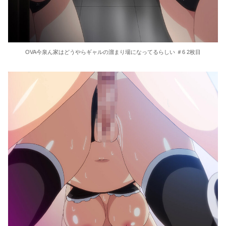
OVA今泉ん家はどうやらギャルの溜まり場になってるらしい ＃6 2枚目