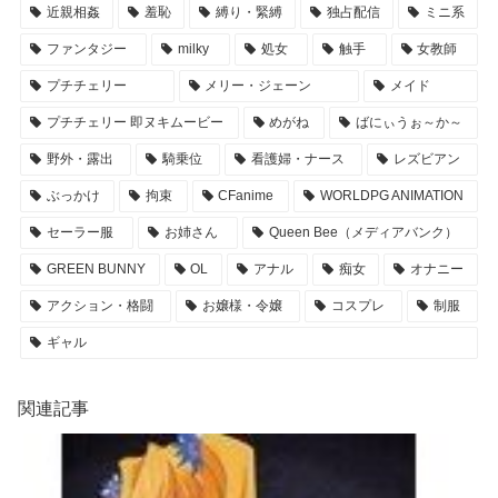
近親相姦
羞恥
縛り・緊縛
独占配信
ミニ系
ファンタジー
milky
処女
触手
女教師
プチチェリー
メリー・ジェーン
メイド
プチチェリー 即ヌキムービー
めがね
ばにぃうぉ～か～
野外・露出
騎乗位
看護婦・ナース
レズビアン
ぶっかけ
拘束
CFanime
WORLDPG ANIMATION
セーラー服
お姉さん
Queen Bee（メディアバンク）
GREEN BUNNY
OL
アナル
痴女
オナニー
アクション・格闘
お嬢様・令嬢
コスプレ
制服
ギャル
関連記事