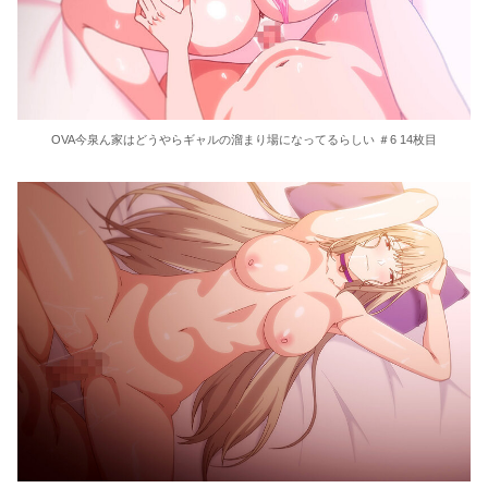
OVA今泉ん家はどうやらギャルの溜まり場になってるらしい ＃6 14枚目