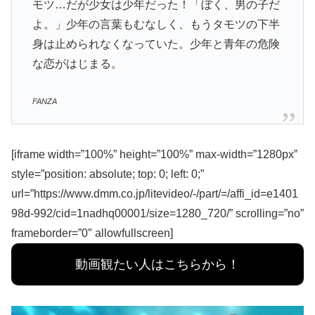
モツ…だが少女は少年だった！「ぼく、男の子だ
よ。」少年の言葉もむなしく、もうタモツの下半
身は止められなくなっていた。少年と青年の危険
な恋がはじまる。
FANZA
[iframe width=”100%” height=”100%” max-width=”1280px”
style=”position: absolute; top: 0; left: 0;”
url=”https://www.dmm.co.jp/litevideo/-/part/=/affi_id=e1401
98d-992/cid=1nadhq00001/size=1280_720/” scrolling=”no”
frameborder=”0″ allowfullscreen]
動画観たい人はこちらから！