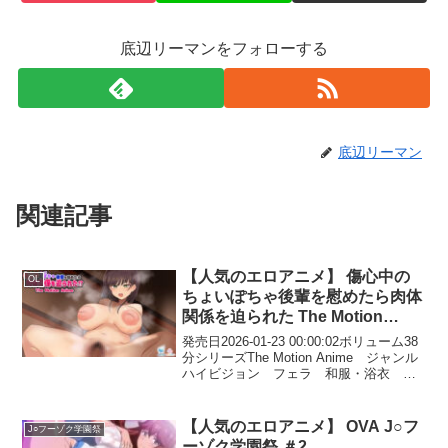
底辺リーマンをフォローする
底辺リーマン
関連記事
【人気のエロアニメ】 傷心中の
OL
ちょいぽちゃ後輩を慰めたら肉体
関係を迫られた The Motion
Anime
発売日2026-01-23 00:00:02ボリューム38
分シリーズThe Motion Anime ジャンル
ハイビジョン フェラ 和服・浴衣
OL パイズリ 巨乳 メーカー
WORLDPG ANIMATION レーベル
WORLDPG ANI...
【人気のエロアニメ】 OVA J○フ
J○フーゾク学園祭
ーゾク学園祭 ＃2