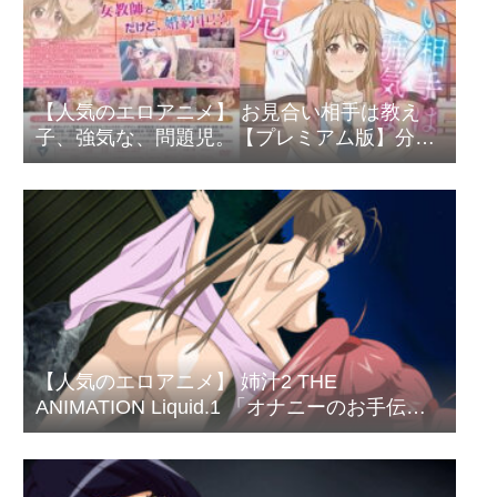
【人気のエロアニメ】 お見合い相手は教え
子、強気な、問題児。【プレミアム版】分割
版（6）
【人気のエロアニメ】 姉汁2 THE
ANIMATION Liquid.1 「オナニーのお手伝い
してあげる♪」