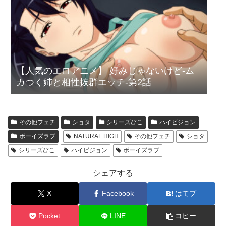
【人気のエロアニメ】 好みじゃないけど-ム
カつく姉と相性抜群エッチ-第2話
その他フェチ
ショタ
シリーズぴこ
ハイビジョン
ボーイズラブ
NATURAL HIGH
その他フェチ
ショタ
シリーズぴこ
ハイビジョン
ボーイズラブ
シェアする
X
Facebook
はてブ
Pocket
LINE
コピー