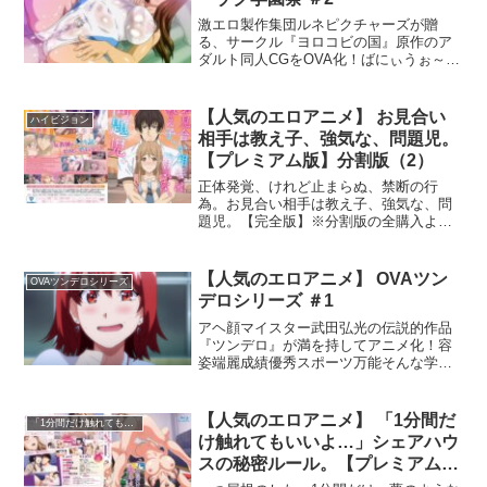
激エロ製作集団ルネピクチャーズが贈
る、サークル『ヨロコビの国』原作のア
ダルト同人CGをOVA化！ばにぃうぉ～か
～レーベルに登場！文化祭という明るく
楽しい雰囲気の中で行われる淫靡な出来
事はまだまだ続く。スペシャルなサービ
【人気のエロアニメ】 お見合い
ハイビジョン
スを受けられるプレミアムカードカード
相手は教え子、強気な、問題児。
は残り2枚慎重に使っていきたいと思って
【プレミアム版】分割版（2）
いたがアクアフィットネス指導担当 マド
カちゃんバレーコーチ体験指導担当 アヤ
正体発覚、けれど止まらぬ、禁断の行
ナちゃん2人の巨乳美少女に誘われて、さ
為。お見合い相手は教え子、強気な、問
らについついカードを渡してしまう…！
題児。【完全版】※分割版の全購入より
ルネブランド ゲームタイトルはこちら
20％もお得！
【人気のエロアニメ】 OVAツン
OVAツンデロシリーズ
デロシリーズ ＃1
アヘ顔マイスター武田弘光の伝説的作品
『ツンデロ』が満を持してアニメ化！容
姿端麗成績優秀スポーツ万能そんな学園
のアイドル吉井結花の本性は変態的な願
望と妄想を繰り返すドスケベ女学生だっ
た。そんな彼女に付きまとう貴史もまた
【人気のエロアニメ】 「1分間だ
「1分間だけ触れてもいいよ…」シェアハウスの秘密ルール。
凄まじい絶倫の持ち主！ストーカー貴史
け触れてもいいよ…」シェアハウ
のある場面に出くわした結花は、土下座
スの秘密ルール。【プレミアム
して謝る彼のチンポをしゃぶり出す！淫
版】（4）
乱処女と超絶倫男の激しいセックスの果