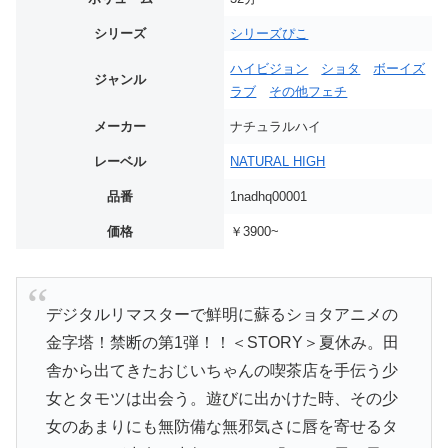
シリーズ
シリーズぴこ
ハイビジョン
ショタ
ボーイズ
ジャンル
ラブ
その他フェチ
メーカー
ナチュラルハイ
レーベル
NATURAL HIGH
品番
1nadhq00001
価格
￥3900~
デジタルリマスターで鮮明に蘇るショタアニメの
金字塔！禁断の第1弾！！＜STORY＞夏休み。田
舎から出てきたおじいちゃんの喫茶店を手伝う少
女とタモツは出会う。遊びに出かけた時、その少
女のあまりにも無防備な無邪気さに唇を寄せるタ