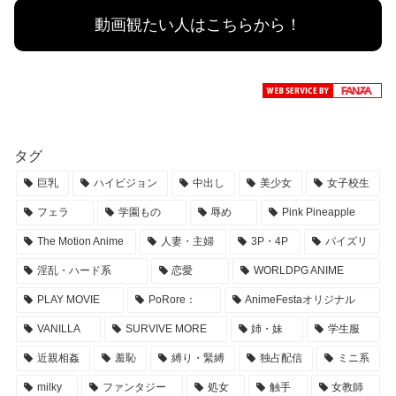
動画観たい人はこちらから！
タグ
巨乳
ハイビジョン
中出し
美少女
女子校生
フェラ
学園もの
辱め
Pink Pineapple
The Motion Anime
人妻・主婦
3P・4P
パイズリ
淫乱・ハード系
恋愛
WORLDPG ANIME
PLAY MOVIE
PoRore：
AnimeFestaオリジナル
VANILLA
SURVIVE MORE
姉・妹
学生服
近親相姦
羞恥
縛り・緊縛
独占配信
ミニ系
milky
ファンタジー
処女
触手
女教師