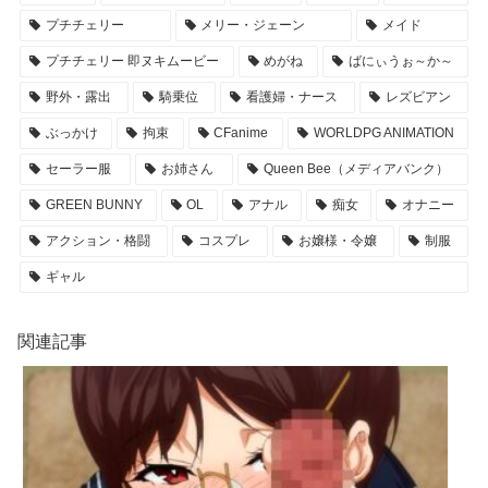
プチチェリー
メリー・ジェーン
メイド
プチチェリー 即ヌキムービー
めがね
ばにぃうぉ～か～
野外・露出
騎乗位
看護婦・ナース
レズビアン
ぶっかけ
拘束
CFanime
WORLDPG ANIMATION
セーラー服
お姉さん
Queen Bee（メディアバンク）
GREEN BUNNY
OL
アナル
痴女
オナニー
アクション・格闘
コスプレ
お嬢様・令嬢
制服
ギャル
関連記事