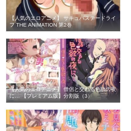
【人気のエロアニメ】 サキュバステードライ
フ THE ANIMATION 第2巻
【人気のエロアニメ】 僧侶と交わる色欲の夜
に… 【プレミアム版】分割版（3）