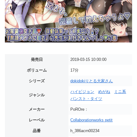
発売日
2019-03-15 10:00:00
ボリューム
17分
シリーズ
dokidokiりとる大家さん
ハイビジョン
めがね
ミニ系
ジャンル
パンスト・タイツ
メーカー
PoROre：
レーベル
Collaborationworks petit
品番
h_386acrn00234