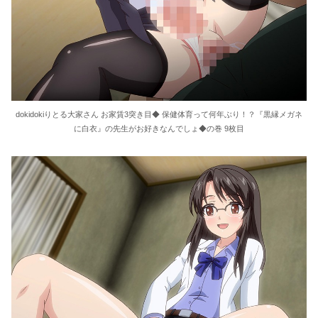
dokidokiりとる大家さん お家賃3突き目◆ 保健体育って何年ぶり！？『黒縁メガネ
に白衣』の先生がお好きなんでしょ◆の巻 9枚目