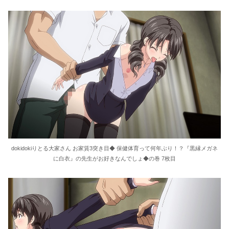
dokidokiりとる大家さん お家賃3突き目◆ 保健体育って何年ぶり！？『黒縁メガネ
に白衣』の先生がお好きなんでしょ◆の巻 7枚目