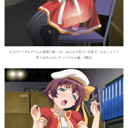
えろげー！Hもゲームも開発三昧 ～み、みんなが見ている前でこんなこと！？
寧々は大人のレディーだもん編～ 3枚目