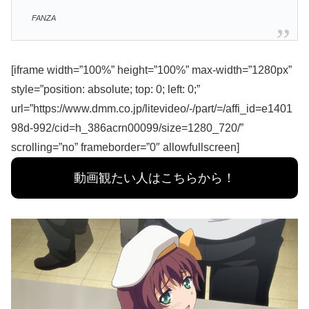
FANZA
[iframe width=”100%” height=”100%” max-width=”1280px”
style=”position: absolute; top: 0; left: 0;”
url=”https://www.dmm.co.jp/litevideo/-/part/=/affi_id=e1401
98d-992/cid=h_386acrn00099/size=1280_720/”
scrolling=”no” frameborder=”0″ allowfullscreen]
動画観たい人はこちらから！