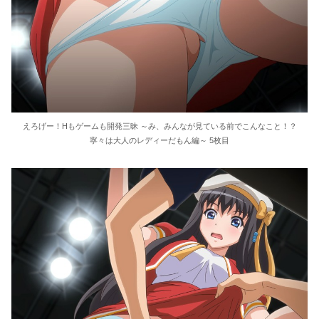
えろげー！Hもゲームも開発三昧 ～み、みんなが見ている前でこんなこと！？
寧々は大人のレディーだもん編～ 5枚目