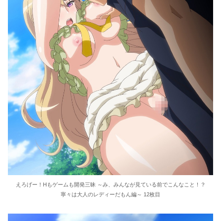
えろげー！Hもゲームも開発三昧 ～み、みんなが見ている前でこんなこと！？
寧々は大人のレディーだもん編～ 12枚目