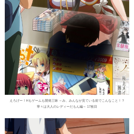
えろげー！Hもゲームも開発三昧 ～み、みんなが見ている前でこんなこと！？
寧々は大人のレディーだもん編～ 17枚目