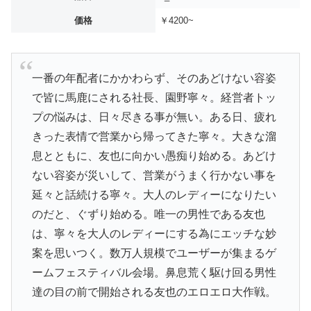
価格
￥4200~
一番の年配者にかかわらず、そのあどけない容姿
で皆に馬鹿にされる社長、園野寧々。経営者トッ
プの悩みは、日々尽きる事が無い。ある日、疲れ
きった表情で営業から帰ってきた寧々。大きな溜
息とともに、友也に向かい愚痴り始める。あどけ
ない容姿が災いして、営業がうまく行かない事を
延々と話続ける寧々。大人のレディーになりたい
のだと、ぐずり始める。唯一の男性である友也
は、寧々を大人のレディーにする為にエッチな妙
案を思いつく。数万人規模でユーザーが集まるゲ
ームフェスティバル会場。鼻息荒く駆け回る男性
達の目の前で開始される友也のエロエロ大作戦。