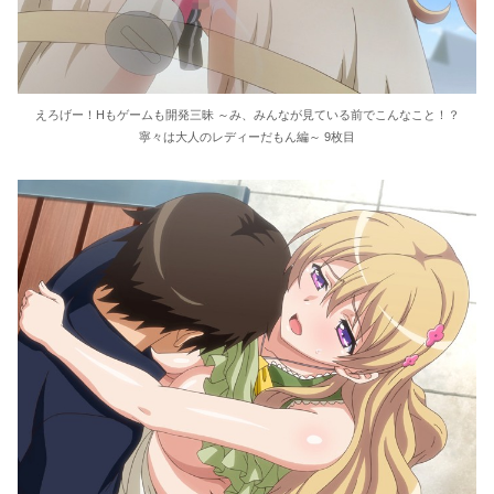
えろげー！Hもゲームも開発三昧 ～み、みんなが見ている前でこんなこと！？
寧々は大人のレディーだもん編～ 9枚目