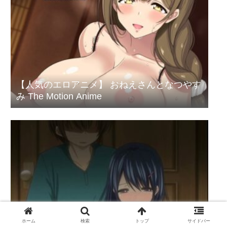
【人気のエロアニメ】 おねえさんとなつやす
み The Motion Anime
【人気のエロアニメ】 ちっちゃなおなか ひ
みつのあそび Anime Edition
ホーム
検索
トップ
サイドバー