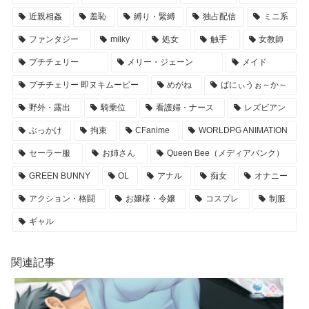
近親相姦
羞恥
縛り・緊縛
独占配信
ミニ系
ファンタジー
milky
処女
触手
女教師
プチチェリー
メリー・ジェーン
メイド
プチチェリー 即ヌキムービー
めがね
ばにぃうぉ～か～
野外・露出
騎乗位
看護婦・ナース
レズビアン
ぶっかけ
拘束
CFanime
WORLDPG ANIMATION
セーラー服
お姉さん
Queen Bee（メディアバンク）
GREEN BUNNY
OL
アナル
痴女
オナニー
アクション・格闘
お嬢様・令嬢
コスプレ
制服
ギャル
関連記事