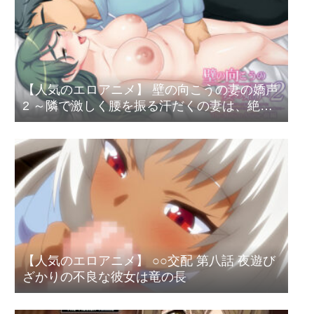
【人気のエロアニメ】 壁の向こうの妻の嬌声
2 ～隣で激しく腰を振る汗だくの妻は、絶頂
の果てに白濁汁を注がれ淫らなイキ顔を上司
に魅せる～The Motion Anime 前編
【人気のエロアニメ】 ○○交配 第八話 夜遊び
ざかりの不良な彼女は竜の長