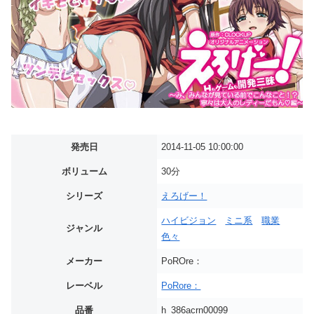
発売日
2014-11-05 10:00:00
ボリューム
30分
シリーズ
えろげー！
ハイビジョン
ミニ系
職業
ジャンル
色々
メーカー
PoROre：
レーベル
PoRore：
品番
h_386acrn00099