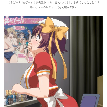
えろげー！Hもゲームも開発三昧 ～み、みんなが見ている前でこんなこと！？
寧々は大人のレディーだもん編～ 2枚目