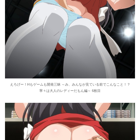
えろげー！Hもゲームも開発三昧 ～み、みんなが見ている前でこんなこと！？
寧々は大人のレディーだもん編～ 6枚目