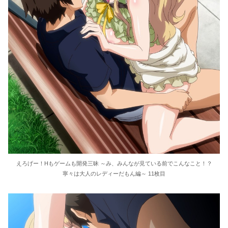
えろげー！Hもゲームも開発三昧 ～み、みんなが見ている前でこんなこと！？
寧々は大人のレディーだもん編～ 11枚目