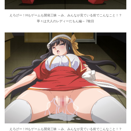
えろげー！Hもゲームも開発三昧 ～み、みんなが見ている前でこんなこと！？
寧々は大人のレディーだもん編～ 7枚目
えろげー！Hもゲームも開発三昧 ～み、みんなが見ている前でこんなこと！？