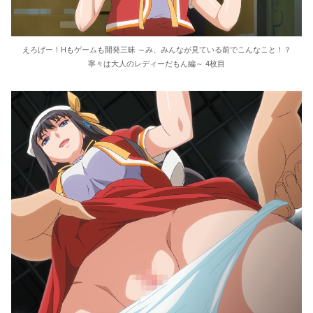
えろげー！Hもゲームも開発三昧 ～み、みんなが見ている前でこんなこと！？
寧々は大人のレディーだもん編～ 4枚目