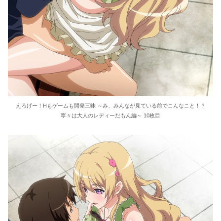
えろげー！Hもゲームも開発三昧 ～み、みんなが見ている前でこんなこと！？
寧々は大人のレディーだもん編～ 10枚目