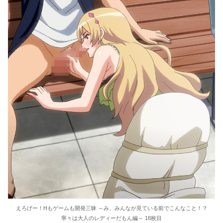
えろげー！Hもゲームも開発三昧 ～み、みんなが見ている前でこんなこと！？
寧々は大人のレディーだもん編～ 18枚目