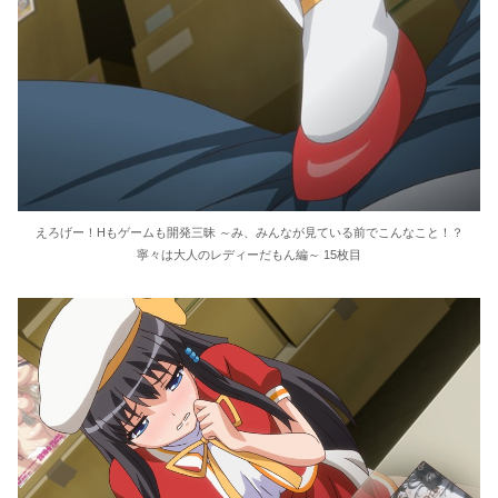
えろげー！Hもゲームも開発三昧 ～み、みんなが見ている前でこんなこと！？
寧々は大人のレディーだもん編～ 15枚目