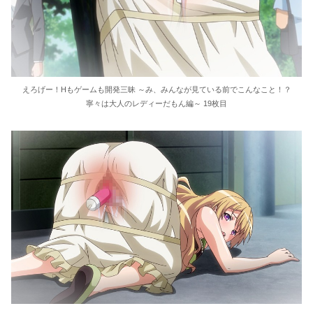
えろげー！Hもゲームも開発三昧 ～み、みんなが見ている前でこんなこと！？
寧々は大人のレディーだもん編～ 19枚目