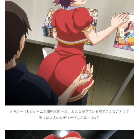
えろげー！Hもゲームも開発三昧 ～み、みんなが見ている前でこんなこと！？
寧々は大人のレディーだもん編～ 1枚目