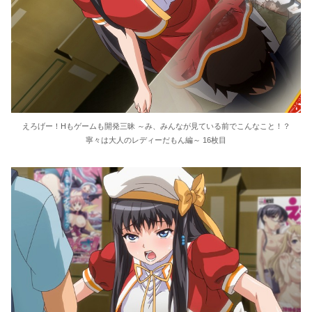
えろげー！Hもゲームも開発三昧 ～み、みんなが見ている前でこんなこと！？
寧々は大人のレディーだもん編～ 16枚目