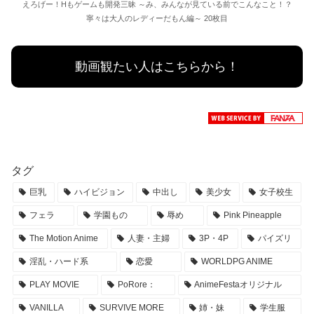
えろげー！Hもゲームも開発三昧 ～み、みんなが見ている前でこんなこと！？
寧々は大人のレディーだもん編～ 20枚目
動画観たい人はこちらから！
タグ
巨乳
ハイビジョン
中出し
美少女
女子校生
フェラ
学園もの
辱め
Pink Pineapple
The Motion Anime
人妻・主婦
3P・4P
パイズリ
淫乱・ハード系
恋愛
WORLDPG ANIME
PLAY MOVIE
PoRore：
AnimeFestaオリジナル
VANILLA
SURVIVE MORE
姉・妹
学生服